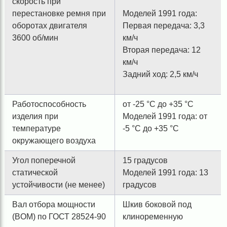
скорость при
перестановке ремня при
Моделей 1991 года:
оборотах двигателя
Первая передача: 3,3
3600 об/мин
км/ч
Вторая передача: 12
км/ч
Задний ход: 2,5 км/ч
Работоспособность
от -25 °C до +35 °C
изделия при
Моделей 1991 года: от
температуре
-5 °C до +35 °C
окружающего воздуха
Угол поперечной
15 градусов
статической
Моделей 1991 года: 13
устойчивости (не менее)
градусов
Вал отбора мощности
Шкив боковой под
(BОM) по ГОСТ 28524-90
клиноременную