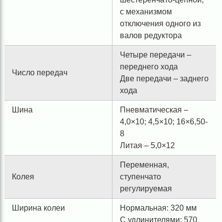
с механизмом
отключения одного из
валов редуктора
Четыре передачи –
переднего хода
Число передач
Две передачи – заднего
хода
Шина
Пневматическая –
4,0×10; 4,5×10; 16×6,50-
8
Литая – 5,0×12
Переменная,
Колея
ступенчато
регулируемая
Ширина колеи
Нормальная: 320 мм
С удлинителями: 570