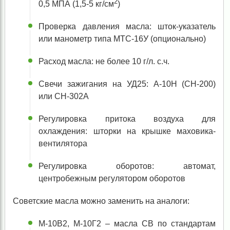
2
0,5 МПА (1,5-5 кг/см
)
Проверка давления масла: шток-указатель
или манометр типа МТС-16У (опционально)
Расход масла: не более 10 г/л. с.ч.
Свечи зажигания на УД25: A-10H (CH-200)
или CH-302A
Регулировка притока воздуха для
охлаждения: шторки на крышке маховика-
вентилятора
Регулировка оборотов: автомат,
центробежным регулятором оборотов
Советские масла можно заменить на аналоги:
М-10В
2
, М-10Г
2
– масла CB по стандартам