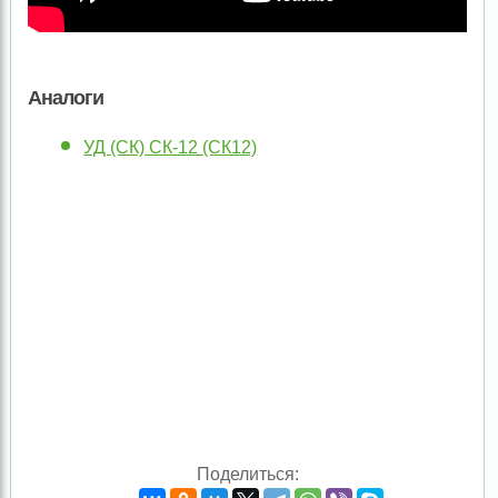
Аналоги
УД (СК) СК-12 (СК12)
Поделиться: