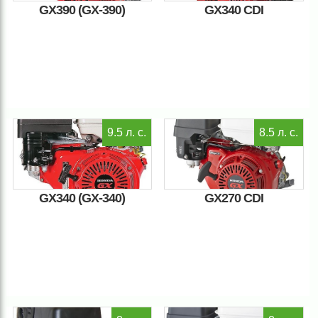
GX390 (GX-390)
GX340 CDI
9.5 л. с.
8.5 л. с.
GX340 (GX-340)
GX270 CDI