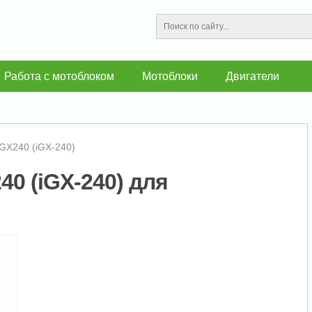
Работа с мотоблоком
Мотоблоки
Двигатели
iGX240 (iGX-240)
0 (iGX-240) для