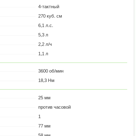
4-тактный
270 куб. см
6,1 л.с.
5,3 л
2,2 л/ч
1,1 л
3600 об/мин
18,3 Нм
25 мм
против часовой
1
77 мм
58 мм