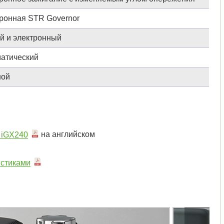
ронная STR Governor
й и электронный
атический
ной
 iGX240
на английском
истиками