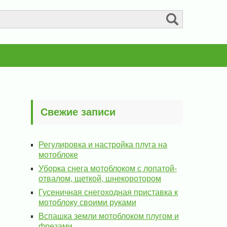
Свежие записи
Регулировка и настройка плуга на
мотоблоке
Уборка снега мотоблоком с лопатой-
отвалом, щеткой, шнекоротором
Гусеничная снегоходная приставка к
мотоблоку своими руками
Вспашка земли мотоблоком плугом и
фрезами