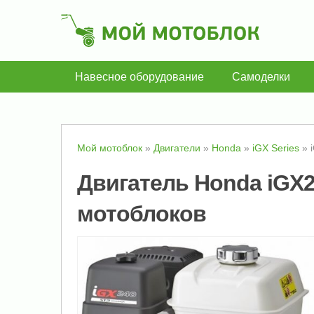
Навесное оборудование
Самоделки
Мой мотоблок
»
Двигатели
»
Honda
»
iGX Series
»
Двигатель Honda iGX24
мотоблоков