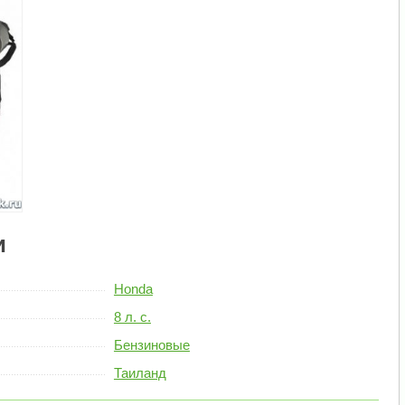
и
Honda
8 л. с.
Бензиновые
Таиланд