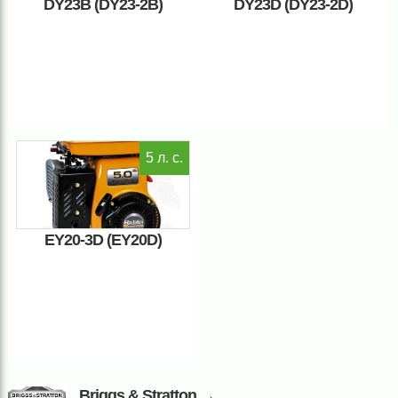
DY23B (DY23-2B)
DY23D (DY23-2D)
5 л. с.
EY20-3D (EY20D)
Briggs & Stratton →